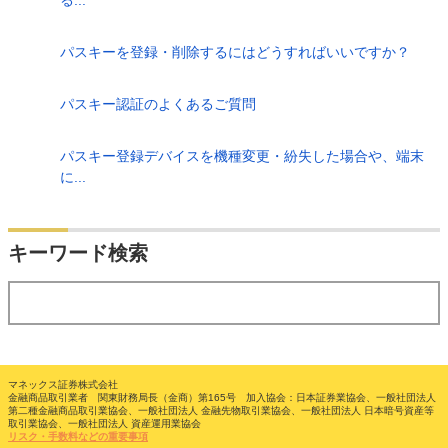
パスキーを登録・削除するにはどうすればいいですか？
パスキー認証のよくあるご質問
パスキー登録デバイスを機種変更・紛失した場合や、端末
に...
検索
キーワード検索
する
マネックス証券株式会社
金融商品取引業者 関東財務局長（金商）第165号 加入協会：日本証券業協会、一般社団法人
第二種金融商品取引業協会、一般社団法人 金融先物取引業協会、一般社団法人 日本暗号資産等
取引業協会、一般社団法人 資産運用業協会
リスク・手数料などの重要事項