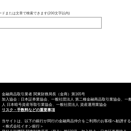
ードまたは文章で検索できます(200文字以内)
TOPへ
金融商品取引業者 関東財務局長（金商）第165号
加入協会：日本証券業協会、一般社団法人 第二種金融商品取引業協会、一
人 日本暗号資産等取引業協会、一般社団法人 資産運用業協会
リスク・手数料などの重要事項
当サイトは、以下の銀行が同行の金融商品仲介をご利用のお客様へ勧誘する
＜株式会社イオン銀行＞