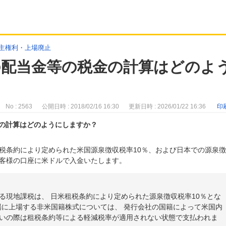
主権利・上場廃止
の配当金等の税金の計算はどのよ
No : 2563
公開日時 : 2018/02/16 16:30
更新日時 : 2026/01/22 16:36
印
金の計算はどのようにしますか？
税条約により定められた米国源泉徴収税率10％、および日本での源泉
をお客様の口座に米ドルで入金いたします。
る現地課税は、 日米租税条約により定められた源泉徴収税率10％とな
市場に上場する非米国籍株式については、 発行会社の国籍によって米国内
いの際は租税条約等による軽減税率が適用されない状態で支払われま