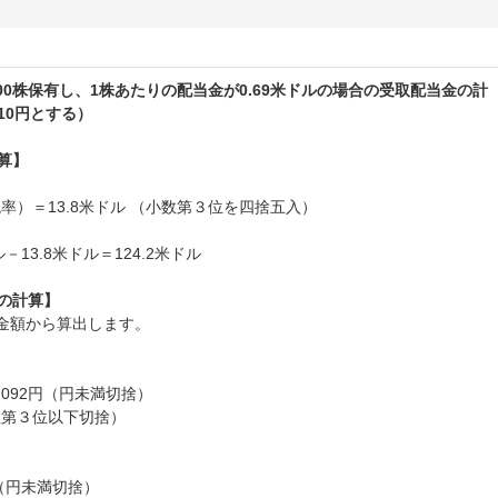
00株保有し、1株あたりの配当金が0.69米ドルの場合の受取配当金の計
10円とする）
算】
税率）＝13.8米ドル （小数第３位を四捨五入）
13.8米ドル＝124.2米ドル
）の計算】
金額から算出します。
＝2,092円（円未満切捨）
（小数第３位以下切捨）
3円（円未満切捨）