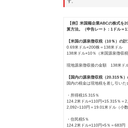
す。
【例】米国籍企業ABCの株式を2
算方法。（申告レート：1ドル＝1
【米国の源泉徴収税（10％）の計
0.69米ドル×200株＝138米ドル
138米ドル×10％（米国源泉徴収
現地源泉徴収後の金額 138米ドル－
【国内の源泉徴収税（20.315％
国内の税金は現地税を差し引いた
・所得税15.315％
124.2米ドル×110円×15.315％
2,092÷110円＝19.01米ドル
・住民税5％
124.2米ドル×110円×5％＝68