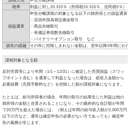
課税方法
申告分離課税
税率
利益に対し20.315％（所得税15.315％、住民税5％）
申告分離課税の対象となる以下の雑所得との損益通算
・店頭外国為替証拠金取引
損益通算
・商品先物取引
・有価証券指数先物取引
・バイナリーオプション取引 など
損失の繰越
その年に控除しきれない金額は、翌年以降3年間にわ
課税対象となる額
反対売買等により年間（1/1～12/31）に確定した売買損益（スワッ
プポイント含む）を通算して利益となった場合は、総収入金額から
必要経費（売買手数料など）を控除した額が課税対象になります。
たとえば、給与所得者の場合、年間の取引の結果生じた利益は他の
雑所得の金額と合算されることになり、その最終的な合計額が年間
で20万円を超えた場合には、（例えば年間の給与収入額が2,000万円
以下の方など、通常は確定申告の必要がない方であっても）確定申
告の義務が生じます。