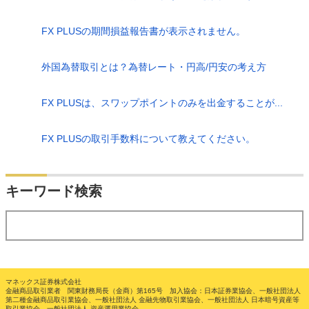
FX PLUSの期間損益報告書が表示されません。
外国為替取引とは？為替レート・円高/円安の考え方
FX PLUSは、スワップポイントのみを出金することが...
FX PLUSの取引手数料について教えてください。
検索
キーワード検索
する
マネックス証券株式会社
金融商品取引業者 関東財務局長（金商）第165号 加入協会：日本証券業協会、一般社団法人
第二種金融商品取引業協会、一般社団法人 金融先物取引業協会、一般社団法人 日本暗号資産等
取引業協会、一般社団法人 資産運用業協会