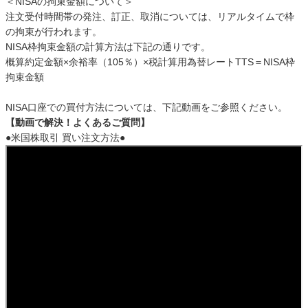
＜NISAの拘束金額について＞
注文受付時間帯の発注、訂正、取消については、リアルタイムで枠
の拘束が行われます。
NISA枠拘束金額の計算方法は下記の通りです。
概算約定金額×余裕率（105％）×税計算用為替レートTTS＝NISA枠
拘束金額
NISA口座での買付方法については、下記動画をご参照ください。
【動画で解決！よくあるご質問】
●米国株取引 買い注文方法●