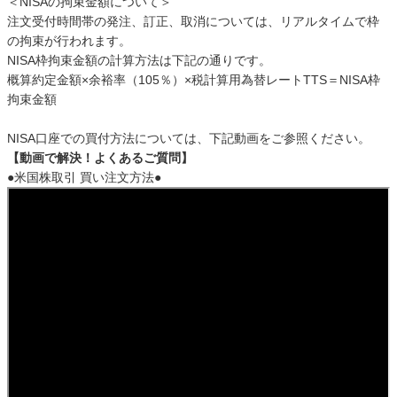
＜NISAの拘束金額について＞
注文受付時間帯の発注、訂正、取消については、リアルタイムで枠
の拘束が行われます。
NISA枠拘束金額の計算方法は下記の通りです。
概算約定金額×余裕率（105％）×税計算用為替レートTTS＝NISA枠
拘束金額
NISA口座での買付方法については、下記動画をご参照ください。
【動画で解決！よくあるご質問】
●米国株取引 買い注文方法●