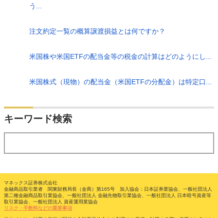
う...
注文約定一覧の概算譲渡損益とは何ですか？
米国株や米国ETFの配当金等の税金の計算はどのようにし...
米国株式（現物）の配当金（米国ETFの分配金）は特定口...
検索
キーワード検索
する
マネックス証券株式会社
金融商品取引業者 関東財務局長（金商）第165号 加入協会：日本証券業協会、一般社団法人
第二種金融商品取引業協会、一般社団法人 金融先物取引業協会、一般社団法人 日本暗号資産等
取引業協会、一般社団法人 資産運用業協会
リスク・手数料などの重要事項