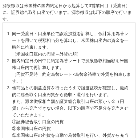
源泉徴収は米国株の国内約定日から起算して3営業日目（受渡日）
に、証券総合取引口座で行います。源泉徴収は以下の順序で行いま
す。
同一受渡日・口座単位で譲渡損益を計算し、仮計算用為替レ
ートを用いて税額相当分を算出し、米国株口座内の資金を一
時的に拘束します。
（米国株口座内の円貨→外貨の順）
国内約定日の日中に約定為替レートで源泉徴収相当額を米国
株口座内で再計算します。
（円貨不足時：約定為替レート×為替余裕率で外貨を拘束しま
す。）
他商品との損益通算を行ったうえで譲渡益税が確定し、最終
的に総合取引口座円貨から徴収・還付を行います。
また、源泉徴収相当額が証券総合取引口座の預かり金（円
貨）から充当できない場合、以下の順序で不足分を充当させ
ていただきます。
①証券総合取引口座の円貨
②米国株口座の円貨
③米国株口座の外貨を自動で為替取引を行い、外貨から充当