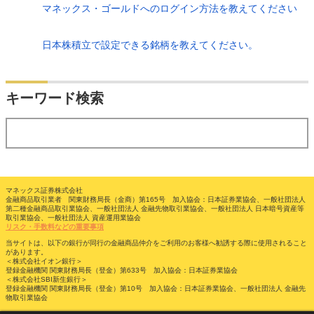
マネックス・ゴールドへのログイン方法を教えてください
日本株積立で設定できる銘柄を教えてください。
検索
キーワード検索
する
マネックス証券株式会社
金融商品取引業者 関東財務局長（金商）第165号 加入協会：日本証券業協会、一般社団法人
第二種金融商品取引業協会、一般社団法人 金融先物取引業協会、一般社団法人 日本暗号資産等
取引業協会、一般社団法人 資産運用業協会
リスク・手数料などの重要事項
当サイトは、以下の銀行が同行の金融商品仲介をご利用のお客様へ勧誘する際に使用されること
があります。
＜株式会社イオン銀行＞
登録金融機関 関東財務局長（登金）第633号 加入協会：日本証券業協会
＜株式会社SBI新生銀行＞
登録金融機関 関東財務局長（登金）第10号 加入協会：日本証券業協会、一般社団法人 金融先
物取引業協会