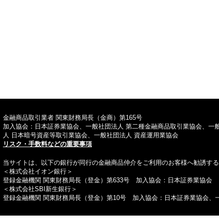
TOPへ
金融商品取引業者 関東財務局長（金商）第165号
加入協会：日本証券業協会、一般社団法人 第二種金融商品取引業協会、一
人 日本暗号資産等取引業協会、一般社団法人 資産運用業協会
リスク・手数料などの重要事項
当サイトは、以下の銀行が同行の金融商品仲介をご利用のお客様へ勧誘する
＜株式会社イオン銀行＞
登録金融機関 関東財務局長（登金）第633号 加入協会：日本証券業協会
＜株式会社SBI新生銀行＞
登録金融機関 関東財務局長（登金）第10号 加入協会：日本証券業協会、