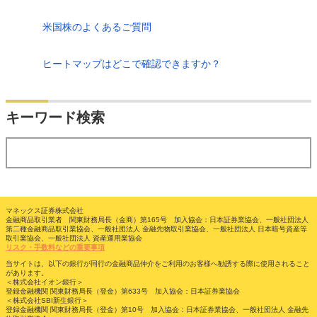
米国株のよくあるご質問
ヒートマップはどこで確認できますか？
検索
キーワード検索
する
マネックス証券株式会社
金融商品取引業者 関東財務局長（金商）第165号 加入協会：日本証券業協会、一般社団法人
第二種金融商品取引業協会、一般社団法人 金融先物取引業協会、一般社団法人 日本暗号資産等
取引業協会、一般社団法人 資産運用業協会
リスク・手数料などの重要事項
当サイトは、以下の銀行が同行の金融商品仲介をご利用のお客様へ勧誘する際に使用されること
があります。
＜株式会社イオン銀行＞
登録金融機関 関東財務局長（登金）第633号 加入協会：日本証券業協会
＜株式会社SBI新生銀行＞
登録金融機関 関東財務局長（登金）第10号 加入協会：日本証券業協会、一般社団法人 金融先