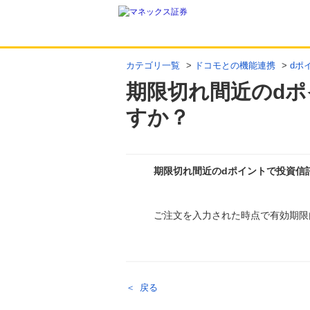
カテゴリ一覧
>
ドコモとの機能連携
>
dポ
期限切れ間近のd
すか？
期限切れ間近のdポイントで投資信
回答
ご注文を入力された時点で有効期限
戻る