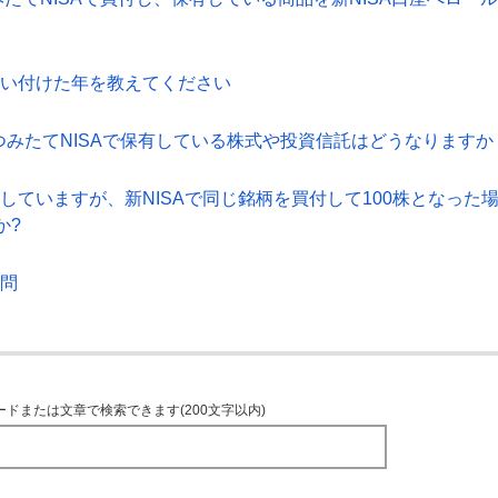
買い付けた年を教えてください
A・つみたてNISAで保有している株式や投資信託はどうなりますか
有していますが、新NISAで同じ銘柄を買付して100株となった
か?
質問
ードまたは文章で検索できます(200文字以内)