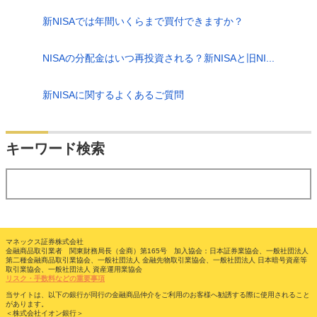
新NISAでは年間いくらまで買付できますか？
NISAの分配金はいつ再投資される？新NISAと旧NI...
新NISAに関するよくあるご質問
検索
キーワード検索
する
マネックス証券株式会社
金融商品取引業者 関東財務局長（金商）第165号 加入協会：日本証券業協会、一般社団法人
第二種金融商品取引業協会、一般社団法人 金融先物取引業協会、一般社団法人 日本暗号資産等
取引業協会、一般社団法人 資産運用業協会
リスク・手数料などの重要事項
当サイトは、以下の銀行が同行の金融商品仲介をご利用のお客様へ勧誘する際に使用されること
があります。
＜株式会社イオン銀行＞