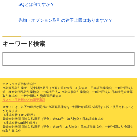
SQとは何ですか？
先物・オプション取引の建玉上限はありますか？
検索
キーワード検索
する
マネックス証券株式会社
金融商品取引業者 関東財務局長（金商）第165号 加入協会：日本証券業協会、一般社団法人
第二種金融商品取引業協会、一般社団法人 金融先物取引業協会、一般社団法人 日本暗号資産等
取引業協会、一般社団法人 資産運用業協会
リスク・手数料などの重要事項
当サイトは、以下の銀行が同行の金融商品仲介をご利用のお客様へ勧誘する際に使用されること
があります。
＜株式会社イオン銀行＞
登録金融機関 関東財務局長（登金）第633号 加入協会：日本証券業協会
＜株式会社SBI新生銀行＞
登録金融機関 関東財務局長（登金）第10号 加入協会：日本証券業協会、一般社団法人 金融先
物取引業協会