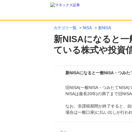
カテゴリ一覧
>
NISA
>
新NISA
新NISAになると一
ている株式や投資
新NISAになると一般NISA・つみ
旧NISA(一般NISA・つみたてNI
回答
NISAは最長20年)の満了まで旧N
なお、非課税期間が終了すると、自
場合は一般口座)に払い出しが行わ