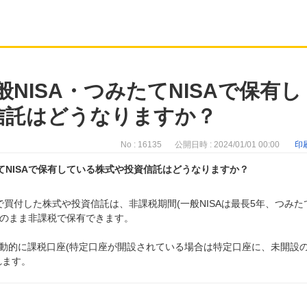
般NISA・つみたてNISAで保有し
信託はどうなりますか？
No : 16135
公開日時 : 2024/01/01 00:00
印
たてNISAで保有している株式や投資信託はどうなりますか？
SA)で買付した株式や投資信託は、非課税期間(一般NISAは最長5年、つみた
ISAのまま非課税で保有できます。
動的に課税口座(特定口座が開設されている場合は特定口座に、未開設
れます。