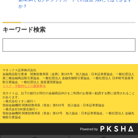
か？
検索
キーワード検索
する
マネックス証券株式会社
金融商品取引業者 関東財務局長（金商）第165号 加入協会：日本証券業協会、一般社団法人
第二種金融商品取引業協会、一般社団法人 金融先物取引業協会、一般社団法人 日本暗号資産等
取引業協会、一般社団法人 資産運用業協会
リスク・手数料などの重要事項
当サイトは、以下の銀行が同行の金融商品仲介をご利用のお客様へ勧誘する際に使用されること
があります。
＜株式会社イオン銀行＞
登録金融機関 関東財務局長（登金）第633号 加入協会：日本証券業協会
＜株式会社SBI新生銀行＞
登録金融機関 関東財務局長（登金）第10号 加入協会：日本証券業協会、一般社団法人 金融先
物取引業協会
Powered by