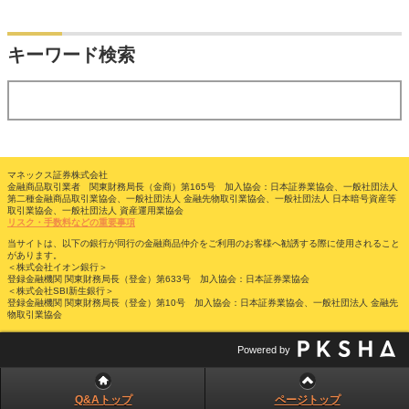
検索
キーワード検索
する
マネックス証券株式会社
金融商品取引業者 関東財務局長（金商）第165号 加入協会：日本証券業協会、一般社団法人
第二種金融商品取引業協会、一般社団法人 金融先物取引業協会、一般社団法人 日本暗号資産等
取引業協会、一般社団法人 資産運用業協会
リスク・手数料などの重要事項
当サイトは、以下の銀行が同行の金融商品仲介をご利用のお客様へ勧誘する際に使用されること
があります。
＜株式会社イオン銀行＞
登録金融機関 関東財務局長（登金）第633号 加入協会：日本証券業協会
＜株式会社SBI新生銀行＞
登録金融機関 関東財務局長（登金）第10号 加入協会：日本証券業協会、一般社団法人 金融先
物取引業協会
Powered by
Q&Aトップ
ページトップ