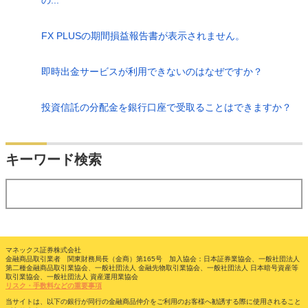
FX PLUSの期間損益報告書が表示されません。
即時出金サービスが利用できないのはなぜですか？
投資信託の分配金を銀行口座で受取ることはできますか？
検索
キーワード検索
する
マネックス証券株式会社
金融商品取引業者 関東財務局長（金商）第165号 加入協会：日本証券業協会、一般社団法人
第二種金融商品取引業協会、一般社団法人 金融先物取引業協会、一般社団法人 日本暗号資産等
取引業協会、一般社団法人 資産運用業協会
リスク・手数料などの重要事項
当サイトは、以下の銀行が同行の金融商品仲介をご利用のお客様へ勧誘する際に使用されること