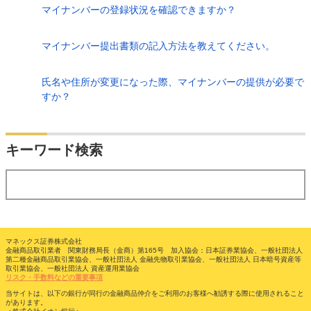
マイナンバーの登録状況を確認できますか？
マイナンバー提出書類の記入方法を教えてください。
氏名や住所が変更になった際、マイナンバーの提供が必要で
すか？
検索
キーワード検索
する
マネックス証券株式会社
金融商品取引業者 関東財務局長（金商）第165号 加入協会：日本証券業協会、一般社団法人
第二種金融商品取引業協会、一般社団法人 金融先物取引業協会、一般社団法人 日本暗号資産等
取引業協会、一般社団法人 資産運用業協会
リスク・手数料などの重要事項
当サイトは、以下の銀行が同行の金融商品仲介をご利用のお客様へ勧誘する際に使用されること
があります。