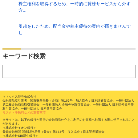
株主権利を取得するため、一時的に貸株サービスから外す
方...
引越をしたため、配当金や株主優待の案内が届きませんで
し...
検索
キーワード検索
する
マネックス証券株式会社
金融商品取引業者 関東財務局長（金商）第165号 加入協会：日本証券業協会、一般社団法人
第二種金融商品取引業協会、一般社団法人 金融先物取引業協会、一般社団法人 日本暗号資産等
取引業協会、一般社団法人 資産運用業協会
リスク・手数料などの重要事項
当サイトは、以下の銀行が同行の金融商品仲介をご利用のお客様へ勧誘する際に使用されること
があります。
＜株式会社イオン銀行＞
登録金融機関 関東財務局長（登金）第633号 加入協会：日本証券業協会
＜株式会社SBI新生銀行＞