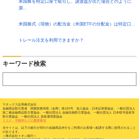
米国株を特定口座で取引し、譲渡益が出た場合どのように
源...
米国株式（現物）の配当金（米国ETFの分配金）は特定口...
トレール注文を利用できますか？
検索
キーワード検索
する
マネックス証券株式会社
金融商品取引業者 関東財務局長（金商）第165号 加入協会：日本証券業協会、一般社団法人
第二種金融商品取引業協会、一般社団法人 金融先物取引業協会、一般社団法人 日本暗号資産等
取引業協会、一般社団法人 資産運用業協会
リスク・手数料などの重要事項
当サイトは、以下の銀行が同行の金融商品仲介をご利用のお客様へ勧誘する際に使用されること
があります。
＜株式会社イオン銀行＞