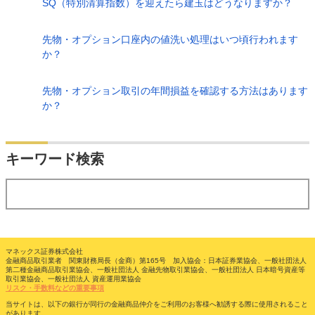
SQ（特別清算指数）を迎えたら建玉はどうなりますか？
先物・オプション口座内の値洗い処理はいつ頃行われます
か？
先物・オプション取引の年間損益を確認する方法はあります
か？
検索
キーワード検索
する
マネックス証券株式会社
金融商品取引業者 関東財務局長（金商）第165号 加入協会：日本証券業協会、一般社団法人
第二種金融商品取引業協会、一般社団法人 金融先物取引業協会、一般社団法人 日本暗号資産等
取引業協会、一般社団法人 資産運用業協会
リスク・手数料などの重要事項
当サイトは、以下の銀行が同行の金融商品仲介をご利用のお客様へ勧誘する際に使用されること
があります。