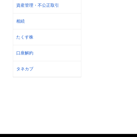
資産管理・不公正取引
相続
たくす株
口座解約
タネカブ