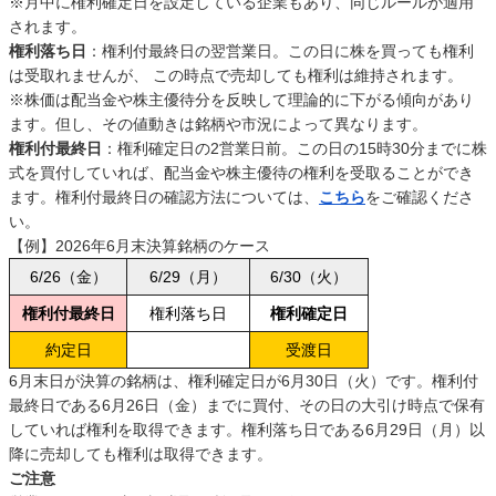
※月中に権利確定日を設定している企業もあり、同じルールが適用
されます。
権利落ち日
：権利付最終日の翌営業日。この日に株を買っても権利
は受取れませんが、 この時点で売却しても権利は維持されます。
※株価は配当金や株主優待分を反映して理論的に下がる傾向があり
ます。但し、その値動きは銘柄や市況によって異なります。
権利付最終日
：権利確定日の2営業日前。この日の15時30分までに株
式を買付していれば、配当金や株主優待の権利を受取ることができ
ます。権利付最終日の確認方法については、
こちら
をご確認くださ
い。
【例】2026年6月末決算銘柄のケース
6/26（金）
6/29（月）
6/30（火）
権利付最終日
権利落ち日
権利確定日
約定日
受渡日
6月末日が決算の銘柄は、権利確定日が6月30日（火）です。権利付
最終日である6月26日（金）までに買付、その日の大引け時点で保有
していれば権利を取得できます。権利落ち日である6月29日（月）以
降に売却しても権利は取得できます。
ご注意