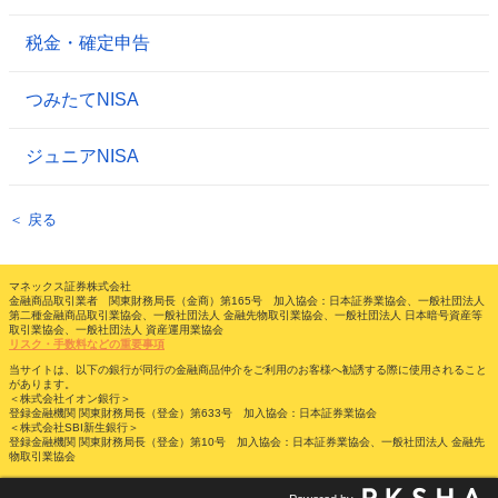
税金・確定申告
つみたてNISA
ジュニアNISA
＜ 戻る
マネックス証券株式会社
金融商品取引業者 関東財務局長（金商）第165号 加入協会：日本証券業協会、一般社団法人
第二種金融商品取引業協会、一般社団法人 金融先物取引業協会、一般社団法人 日本暗号資産等
取引業協会、一般社団法人 資産運用業協会
リスク・手数料などの重要事項
当サイトは、以下の銀行が同行の金融商品仲介をご利用のお客様へ勧誘する際に使用されること
があります。
＜株式会社イオン銀行＞
登録金融機関 関東財務局長（登金）第633号 加入協会：日本証券業協会
＜株式会社SBI新生銀行＞
登録金融機関 関東財務局長（登金）第10号 加入協会：日本証券業協会、一般社団法人 金融先
物取引業協会