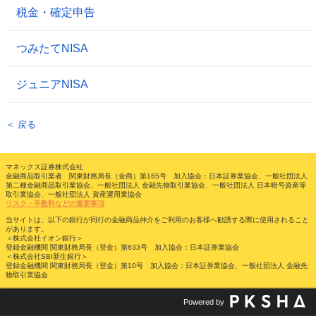
税金・確定申告
つみたてNISA
ジュニアNISA
＜ 戻る
マネックス証券株式会社
金融商品取引業者 関東財務局長（金商）第165号 加入協会：日本証券業協会、一般社団法人
第二種金融商品取引業協会、一般社団法人 金融先物取引業協会、一般社団法人 日本暗号資産等
取引業協会、一般社団法人 資産運用業協会
リスク・手数料などの重要事項
当サイトは、以下の銀行が同行の金融商品仲介をご利用のお客様へ勧誘する際に使用されること
があります。
＜株式会社イオン銀行＞
登録金融機関 関東財務局長（登金）第633号 加入協会：日本証券業協会
＜株式会社SBI新生銀行＞
登録金融機関 関東財務局長（登金）第10号 加入協会：日本証券業協会、一般社団法人 金融先
物取引業協会
Powered by