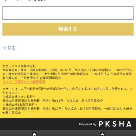
検索する
＜ 戻る
マネックス証券株式会社
金融商品取引業者 関東財務局長（金商）第165号 加入協会：日本証券業協会、一般社団法人
第二種金融商品取引業協会、一般社団法人 金融先物取引業協会、一般社団法人 日本暗号資産等
取引業協会、一般社団法人 資産運用業協会
リスク・手数料などの重要事項
当サイトは、以下の銀行が同行の金融商品仲介をご利用のお客様へ勧誘する際に使用されること
があります。
＜株式会社イオン銀行＞
登録金融機関 関東財務局長（登金）第633号 加入協会：日本証券業協会
＜株式会社SBI新生銀行＞
登録金融機関 関東財務局長（登金）第10号 加入協会：日本証券業協会、一般社団法人 金融先
物取引業協会
Powered by