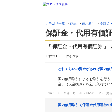
カテゴリ一覧
>
商品
>
信用取引
>
保証金
保証金・代用有価
『 保証金・代用有価証券 』 
17件中 1 ～ 10 件を表示
どれくらいの資金があれば国内信
国内信用取引によるお取引を行うに
金」（現金換算）を差し入れてい
No：166
公開日時：2017/06/28 13:23
更新日
国内信用取引で保証金代用証券の