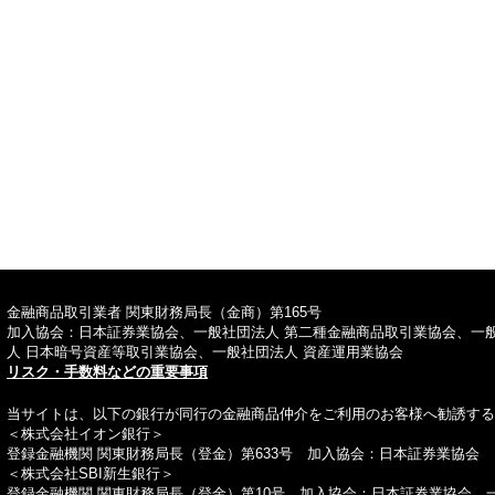
TOPへ
金融商品取引業者 関東財務局長（金商）第165号
加入協会：日本証券業協会、一般社団法人 第二種金融商品取引業協会、一
人 日本暗号資産等取引業協会、一般社団法人 資産運用業協会
リスク・手数料などの重要事項
当サイトは、以下の銀行が同行の金融商品仲介をご利用のお客様へ勧誘する
＜株式会社イオン銀行＞
登録金融機関 関東財務局長（登金）第633号 加入協会：日本証券業協会
＜株式会社SBI新生銀行＞
登録金融機関 関東財務局長（登金）第10号 加入協会：日本証券業協会、