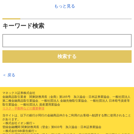
もっと見る
キーワード検索
検索する
＜ 戻る
マネックス証券株式会社
金融商品取引業者 関東財務局長（金商）第165号 加入協会：日本証券業協会、一般社団法人
第二種金融商品取引業協会、一般社団法人 金融先物取引業協会、一般社団法人 日本暗号資産等
取引業協会、一般社団法人 資産運用業協会
リスク・手数料などの重要事項
当サイトは、以下の銀行が同行の金融商品仲介をご利用のお客様へ勧誘する際に使用されること
があります。
＜株式会社イオン銀行＞
登録金融機関 関東財務局長（登金）第633号 加入協会：日本証券業協会
＜株式会社SBI新生銀行＞