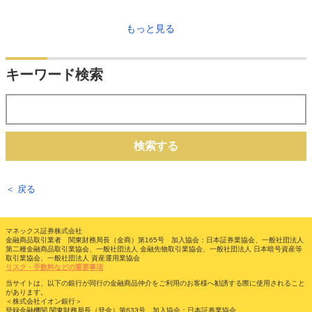
もっと見る
キーワード検索
検索する
＜ 戻る
マネックス証券株式会社
金融商品取引業者 関東財務局長（金商）第165号 加入協会：日本証券業協会、一般社団法人
第二種金融商品取引業協会、一般社団法人 金融先物取引業協会、一般社団法人 日本暗号資産等
取引業協会、一般社団法人 資産運用業協会
リスク・手数料などの重要事項
当サイトは、以下の銀行が同行の金融商品仲介をご利用のお客様へ勧誘する際に使用されること
があります。
＜株式会社イオン銀行＞
登録金融機関 関東財務局長（登金）第633号 加入協会：日本証券業協会