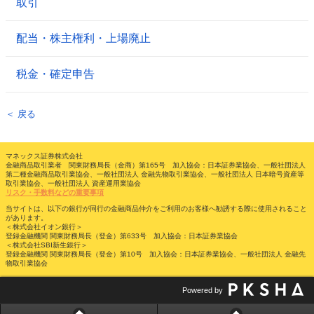
取引
配当・株主権利・上場廃止
税金・確定申告
＜ 戻る
マネックス証券株式会社
金融商品取引業者 関東財務局長（金商）第165号 加入協会：日本証券業協会、一般社団法人
第二種金融商品取引業協会、一般社団法人 金融先物取引業協会、一般社団法人 日本暗号資産等
取引業協会、一般社団法人 資産運用業協会
リスク・手数料などの重要事項
当サイトは、以下の銀行が同行の金融商品仲介をご利用のお客様へ勧誘する際に使用されること
があります。
＜株式会社イオン銀行＞
登録金融機関 関東財務局長（登金）第633号 加入協会：日本証券業協会
＜株式会社SBI新生銀行＞
登録金融機関 関東財務局長（登金）第10号 加入協会：日本証券業協会、一般社団法人 金融先
物取引業協会
Powered by