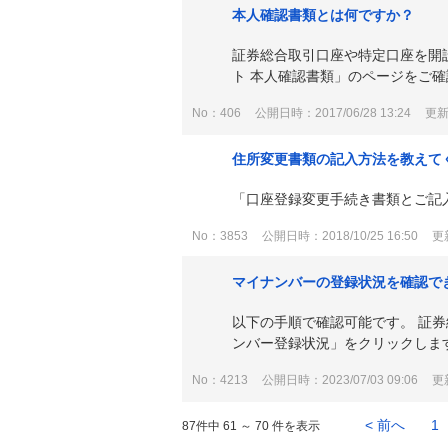
本人確認書類とは何ですか？
証券総合取引口座や特定口座を開
ト 本人確認書類」のページをご
No：406
公開日時：2017/06/28 13:24
更新日
住所変更書類の記入方法を教えて
「口座登録変更手続き書類とご記
No：3853
公開日時：2018/10/25 16:50
更新
マイナンバーの登録状況を確認で
以下の手順で確認可能です。 証
ンバー登録状況」をクリックします。
No：4213
公開日時：2023/07/03 09:06
更新
< 前へ
1
87件中 61 ～ 70 件を表示