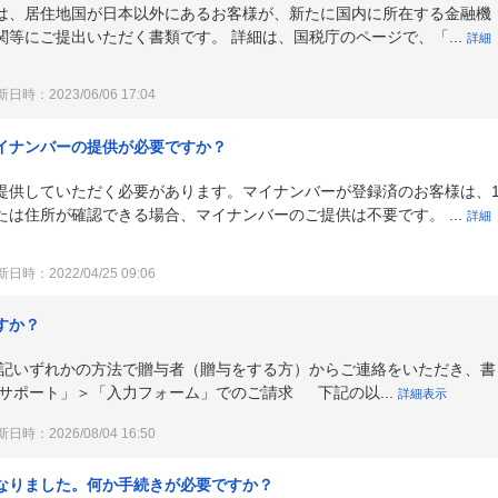
は、居住地国が日本以外にあるお客様が、新たに国内に所在する金融機
等にご提出いただく書類です。 詳細は、国税庁のページで、「...
詳細
日時：2023/06/06 17:04
イナンバーの提供が必要ですか？
提供していただく必要があります。マイナンバーが登録済のお客様は、
は住所が確認できる場合、マイナンバーのご提供は不要です。 ...
詳細
日時：2022/04/25 09:06
すか？
下記いずれかの方法で贈与者（贈与をする方）からご連絡をいただき、書
サポート」＞「入力フォーム」でのご請求 下記の以...
詳細表示
日時：2026/08/04 16:50
なりました。何か手続きが必要ですか？