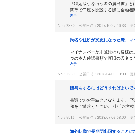
「特定取引を行う者の届出書」と
関等で口座を開設する際に金融機関
表示
No：2380
公開日時：2017/10/27 16:33
更新
氏名や住所が変更になった際、マ
マイナンバーが未登録のお客様は
つの本人確認書類で新旧の氏名また
表示
No：1250
公開日時：2018/04/01 10:00
更新
贈与をするにはどうすればよいで
書類でのお手続きとなります。 
類をご請求ください。 ①「お客様
No：5516
公開日時：2023/07/03 08:00
更新
海外転勤で長期間出国することに