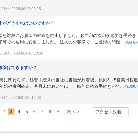
時：2025/08/27 09:15
すがどうすればいいですか？
お客様を対象にお届印の登録を廃止しました。お届印の捺印が必要な手続き
等での運用に変更しました。 法人のお客様で、ご登録の印鑑...
詳細表
日時：2024/04/18 08:56
移管はできますか？
状況に関わらず、移管手続きは当社に書類が到着後、原則3～5営業日程
年始や権利確定、各月末においては、一時的に移管手続きがで...
詳細表
時：2026/07/29 16:03
2
3
4
5
6
7
8
9
次へ >