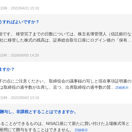
時：2022/04/21 15:10
うすればよいですか？
能です。 移管完了までの日数については、株主名簿管理人（信託銀行な
社に移管した株式の残高は、証券総合取引口座にログイン後の「保有...
時：2026/06/05 14:29
ますか？
下の点にご注意ください。 取締役会の議事録の写しと現在事項証明書の
は取締役の過半数が出席し、且つ、出席取締役の過半数の賛...
詳細表示
時：2022/05/02 13:16
、贈与し、非課税とすることはできますか。
入れることができるものは、NISA口座にて新たに買い付けた上場株式等と
口座間にて贈与をすることはできません。
詳細表示