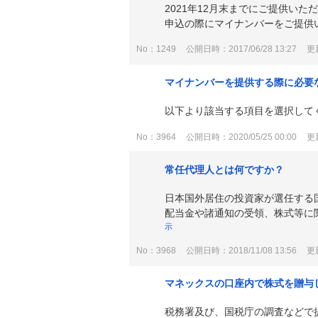
2021年12月末までにご提供い
申込の際にマイナンバーをご提供
No：1249
公開日時：2017/06/28 13:27
更新
マイナンバーを提供する際に必要
以下より該当する項目を選択して
No：3964
公開日時：2020/05/25 00:00
更新
常任代理人とは何ですか？
日本国外居住の投資家が選任する
配当金や諸通知の受領、株式等に関
示
No：3968
公開日時：2018/11/08 13:56
更新
マネックスの口座内で株式を贈与
税務署及び、国税庁の調査などで